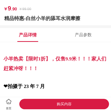
9
￥
.90
￥
99.00
精品特惠-白丝小羊的舔耳水润摩擦
产品详情
产品参数
小羊
热卖【限时1折】，仅售9.9米！！！家人们
赶紧冲呀！！！
❤
拍摄
于 23 年 7 月
❤让小羊喵陪哥哥度过每个夜晚吧！
购买内容
首页