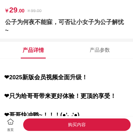
29
￥
.00
￥
99.00
公子为何夜不能寐，可否让小女子为公子解忧
~
产品详情
产品参数
❤2025新版会员视频全面升级！
❤只为给哥哥带来更好体验！更顶的享受！
❤哥哥快冲鸭~！！！(●'◡'●)
购买内容
首页