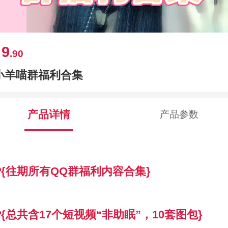
9
￥
.90
小羊喵群福利合集
产品详情
产品参数
{
往期所有QQ群福利内容合集}
❤
{总共含17
个短视频“非助眠”，10套图包}